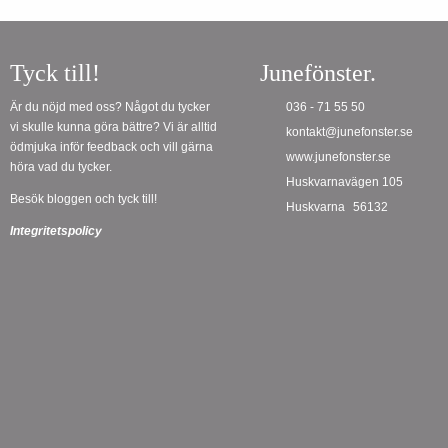
Tyck till!
Junefönster.
Är du nöjd med oss? Något du tycker
036 - 71 55 50
vi skulle kunna göra bättre? Vi är alltid
kontakt@junefonster.se
ödmjuka inför feedback och vill gärna
www.junefonster.se
höra vad du tycker.
Huskvarnavägen 105
Besök bloggen och tyck till!
Huskvarna
56132
Integritetspolicy