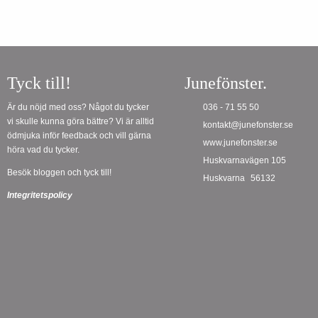
Tyck till!
Junefönster.
Är du nöjd med oss? Något du tycker
036 - 71 55 50
vi skulle kunna göra bättre? Vi är alltid
kontakt@junefonster.se
ödmjuka inför feedback och vill gärna
www.junefonster.se
höra vad du tycker.
Huskvarnavägen 105
Besök bloggen och tyck till!
Huskvarna
56132
Integritetspolicy