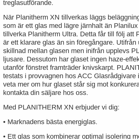
treglasutförande.
När Planitherm XN tillverkas läggs beläggnin
som är ett glas med lägre järnhalt än Planilux
tillverka Planitherm Ultra. Detta får till föl
är ett klarare glas än sin föregångare. Utifrå
skillnad mellan glasen men inifrån upplev
ljusare. Dessutom har glaset ingen haze-effe
utanför fönstret framträder knivskarpt. PL
testats i provvagnen hos ACC Glasrådgivare i
veta mer om hur glaset står sig mot konkurer
kontakta din säljare hos oss.
Med PLANITHERM XN erbjuder vi dig:
• Marknadens bästa energiglas.
• Ett glas som kombinerar optimal isolering 