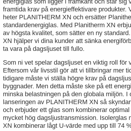
energiglas som ligger i framkant och står sig v
framtida krav på energieffektivare produkter. 
heter PLANITHERM XN och ersätter Planithe
standardenergiglas. Med Planitherm XN erbjud
av högsta kvalitet, som sätter en ny standar
XN hjälper vi dina kunder att sänka energifö
ta vara på dagsljuset till fullo.
Som ni vet spelar dagsljuset en viktig roll för
Eftersom vår livsstil gör att vi tillbringar mer 
tidigare måste vi ställa högre krav på dagslju
byggnader. Men detta måste ske på ett energief
minska belastningen på den globala miljön. I
lanseringen av PLANITHERM XN så skyndar v
och erbjuder ett glas som kombinerar optimal
mycket hög dagsljustransmission. Isolerg
XN kombinerar lågt U-värde med upp till 74 %