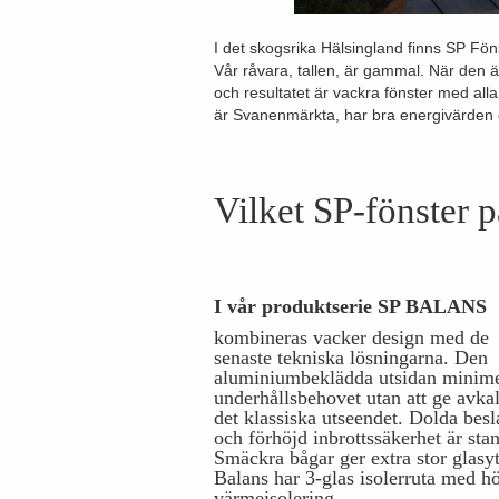
I det skogsrika Hälsingland finns SP Föns
Vår råvara, tallen, är gammal. När den ä
och resultatet är vackra fönster med all
är Svanenmärkta, har bra energivärden 
Vilket SP-fönster p
I vår produktserie SP BALANS
kombineras vacker design med de
senaste tekniska lösningarna. Den
aluminiumbeklädda utsidan minime
underhållsbehovet utan att ge avkal
det klassiska utseendet. Dolda besl
och förhöjd inbrottssäkerhet är sta
Smäckra bågar ger extra stor glasy
Balans har 3-glas isolerruta med h
värmeisolering.