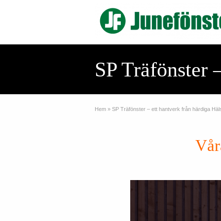
SP Träfönster 
Hem
»
SP Träfönster – ett hantverk från härdiga Häl
Våra