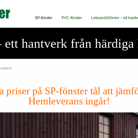
SP-fönster
PVC-fönster
LeksandsDörren – ett hantv
– ett hantverk från härdiga
singland
 priser på SP-fönster tål att jämf
Hemleverans ingår!