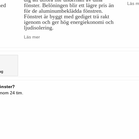
Läs m
med
fönster. Belöningen blir ett lägre pris än
för de aluminumbeklädda fönstren.
Fönstret är byggt med gediget trä rakt
igenom och ger hög energiekonomi och
ljudisolering.
Läs mer
og
fönster?
inom 24 tim.