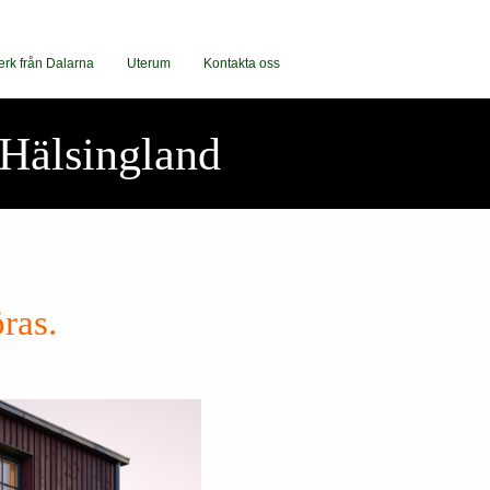
erk från Dalarna
Uterum
Kontakta oss
 Hälsingland
öras.