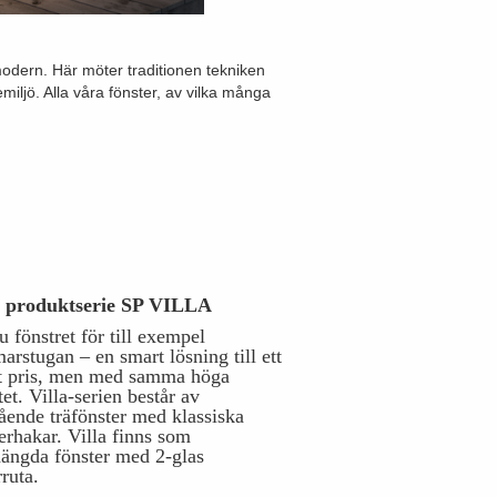
 modern. Här möter traditionen tekniken
iljö. Alla våra fönster, av vilka många
r produktserie SP VILLA
u fönstret för till exempel
rstugan – en smart lösning till ett
t pris, men med samma höga
tet. Villa-serien består av
ående träfönster med klassiska
erhakar. Villa finns som
ängda fönster med 2-glas
rruta.