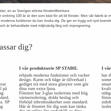
ter, en av Sveriges största fönstertillverkare.
r omkring 100 år är den som bäst för att bli fönster. Men vår fabrik är
a moderna funktioner du kan önska dig. De ger en trygg och tyst boendem
och är behandlade med miljövänlig färg och impregnering.
assar dig?
I vår produktserie SP STABIL
I vå
erbjuds moderna funktioner och vacker
har d
design. Karm och båge är tillverkad i
somma
rar
gediget trä med stora glasytor som gör
smar
l på
dina rum extra ljusa.
kvali
ag
Fönstret har 3-glas isolerruta med hög
utåtg
ndard.
värmeisolering, dolda beslag och
fönst
ta. SP
förhöjd inbrottssäkerhet som standard.
sidoh
ög
Här är fönstret för dig som kan tänka
isole
dig att utföra lite underhåll av dina