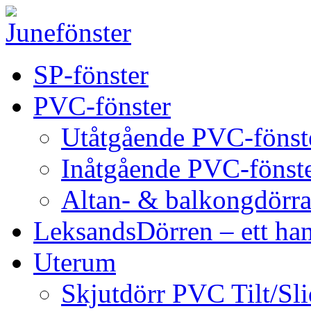
SP-fönster
PVC-fönster
Utåtgående PVC-fönst
Inåtgående PVC-fönst
Altan- & balkongdörra
LeksandsDörren – ett han
Uterum
Skjutdörr PVC Tilt/Sl