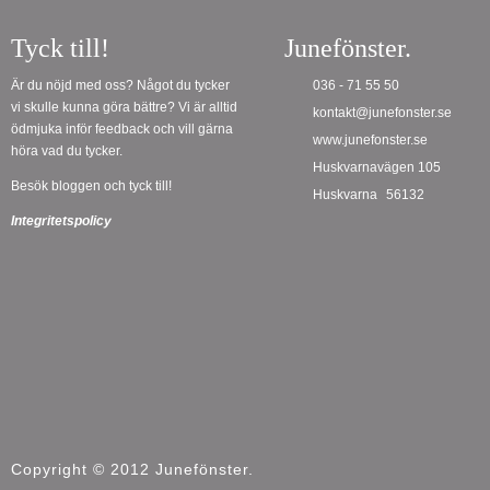
Tyck till!
Junefönster.
Är du nöjd med oss? Något du tycker
036 - 71 55 50
vi skulle kunna göra bättre? Vi är alltid
kontakt@junefonster.se
ödmjuka inför feedback och vill gärna
www.junefonster.se
höra vad du tycker.
Huskvarnavägen 105
Besök bloggen och tyck till!
Huskvarna
56132
Integritetspolicy
Copyright © 2012 Junefönster.